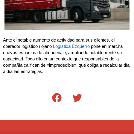
Ante el notable aumento de actividad para sus clientes, el
operador logístico riojano
Logística Ezquerro
pone en marcha
nuevos espacios de almacenaje, ampliando notablemente su
capacidad. Todo ello en un contexto que responsables de la
compañía califican de «impredecible», que obliga a recalcular día
a día las estrategias.
F
T
a
w
c
i
e
t
b
t